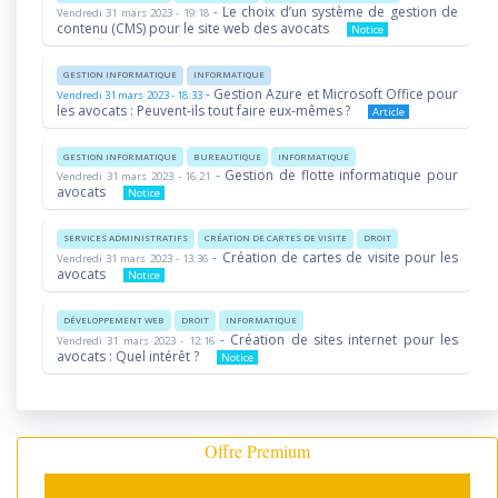
-
Le choix d’un système de gestion de
Vendredi 31 mars 2023 - 19:18
contenu (CMS) pour le site web des avocats
Notice
GESTION INFORMATIQUE
INFORMATIQUE
-
Gestion Azure et Microsoft Office pour
Vendredi 31 mars 2023 - 18:33
les avocats : Peuvent-ils tout faire eux-mêmes ?
Article
GESTION INFORMATIQUE
BUREAUTIQUE
INFORMATIQUE
-
Gestion de flotte informatique pour
Vendredi 31 mars 2023 - 16:21
avocats
Notice
SERVICES ADMINISTRATIFS
CRÉATION DE CARTES DE VISITE
DROIT
-
Création de cartes de visite pour les
Vendredi 31 mars 2023 - 13:36
avocats
Notice
DÉVELOPPEMENT WEB
DROIT
INFORMATIQUE
-
Création de sites internet pour les
Vendredi 31 mars 2023 - 12:16
avocats : Quel intérêt ?
Notice
Offre Premium