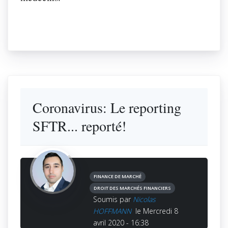
Coronavirus: Le reporting
SFTR... reporté!
FINANCE DE MARCHÉ
DROIT DES MARCHÉS FINANCIERS
Soumis par
Nicolas
HOFFMANN
le Mercredi 8
avril 2020 - 16:38