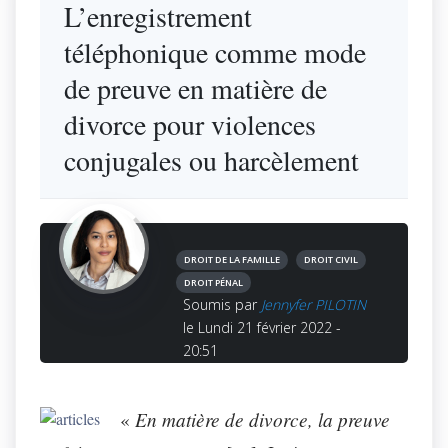
L’enregistrement
téléphonique comme mode
de preuve en matière de
divorce pour violences
conjugales ou harcèlement
DROIT DE LA FAMILLE
DROIT CIVIL
DROIT PÉNAL
Soumis par
Jennyfer PILOTIN
le Lundi 21 février 2022 -
20:51
En matière de divorce, la preuve
«