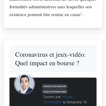
formalités administratives sans lesquelles son
1
existence pourrait être remise en cause
.
Coronavirus et jeux-vidéo:
Quel impact en bourse ?
FINANCE DE MARCHÉ
ANALYSE FINANCIÈRE
Soumis par
Nicolas
HOFFMANN
le Dimanche 19