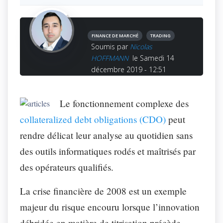
FINANCE DE MARCHÉ
TRADING
Soumis par
Nicolas
HOFFMANN
le Samedi 14
décembre 2019 - 12:51
Le fonctionnement complexe des
collateralized debt obligations (CDO)
peut
rendre délicat leur analyse au quotidien sans
des outils informatiques rodés et maîtrisés par
des opérateurs qualifiés.
La crise financière de 2008 est un exemple
majeur du risque encouru lorsque l’innovation
débridée en matière de titrisation précède