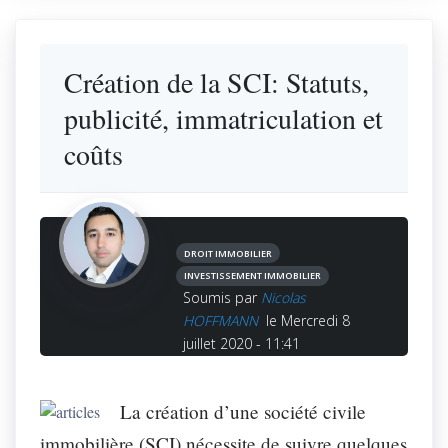
Création de la SCI: Statuts,
publicité, immatriculation et
coûts
DROIT IMMOBILIER
INVESTISSEMENT IMMOBILIER
Soumis par
Nicolas
HOFFMANN
le Mercredi 8
juillet 2020 - 11:41
La création d’une société civile
immobilière (SCI) nécessite de suivre quelques