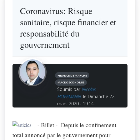
Coronavirus: Risque
sanitaire, risque financier et
responsabilité du
gouvernement
FINANCE DE MARCHÉ
MACROÉCONOMIE
Soumis par
Nicolas
HOFFMANN
le Dimanche 22
mars 2020 - 19:14
- Billet -
Depuis le confinement
total annoncé par le gouvernement pour