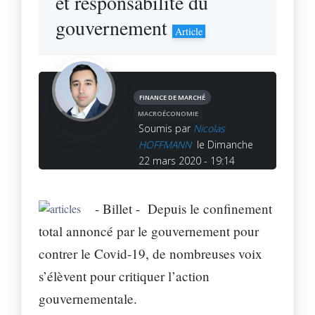
et responsabilité du
gouvernement
Article
FINANCE DE MARCHÉ
MACROÉCONOMIE
Soumis par
Nicolas
HOFFMANN
le Dimanche
22 mars 2020 - 19:14
- Billet -
Depuis le confinement
total annoncé par le gouvernement pour
contrer le Covid-19, de nombreuses voix
s’élèvent pour critiquer l’action
gouvernementale.