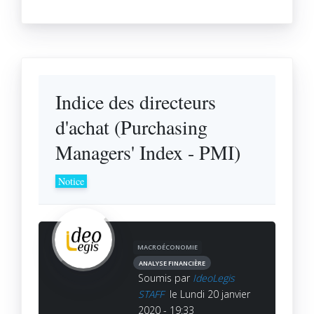
Indice des directeurs
d'achat (Purchasing
Managers' Index - PMI)
Notice
MACROÉCONOMIE
ANALYSE FINANCIÈRE
Soumis par
IdeoLegis
STAFF
le Lundi 20 janvier
2020 - 19:33