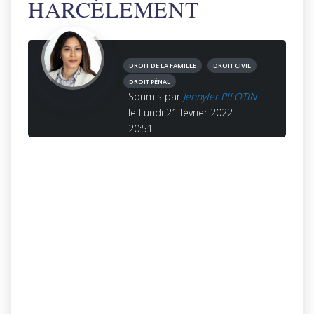
HARCÈLEMENT
DROIT DE LA FAMILLE
DROIT CIVIL
DROIT PÉNAL
Soumis par
Jennyfer PILOTIN
le Lundi 21 février 2022 -
20:51