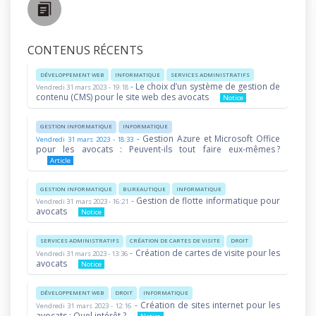
CONTENUS RÉCENTS
DÉVELOPPEMENT WEB
INFORMATIQUE
SERVICES ADMINISTRATIFS
-
Le choix d’un système de gestion de
Vendredi 31 mars 2023 - 19:18
contenu (CMS) pour le site web des avocats
Notice
GESTION INFORMATIQUE
INFORMATIQUE
-
Gestion Azure et Microsoft Office
Vendredi 31 mars 2023 - 18:33
pour les avocats : Peuvent-ils tout faire eux-mêmes ?
Article
GESTION INFORMATIQUE
BUREAUTIQUE
INFORMATIQUE
-
Gestion de flotte informatique pour
Vendredi 31 mars 2023 - 16:21
avocats
Notice
SERVICES ADMINISTRATIFS
CRÉATION DE CARTES DE VISITE
DROIT
-
Création de cartes de visite pour les
Vendredi 31 mars 2023 - 13:36
avocats
Notice
DÉVELOPPEMENT WEB
DROIT
INFORMATIQUE
-
Création de sites internet pour les
Vendredi 31 mars 2023 - 12:16
avocats : Quel intérêt ?