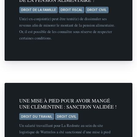
DROIT DE LA FAMILLE
DROIT FISCAL
DROIT CIVIL
Un(e) ex-conjoint(e) peut être tenté(e) de dissimuler ses
revenus afin de minorer le montant de la pension alimentaire.
Or, il est possible de les connaître sous réserve de respecter
certaines conditions.
UNE MISE À PIED POUR AVOIR MANGÉ
UNE CLÉMENTINE : SANCTION VALIDÉE !
DROIT DU TRAVAIL
DROIT CIVIL
Un salarié travaillant pour La Redoute au sein du site
logistique de Wattrelos a été sanctionné d’une mise à pied