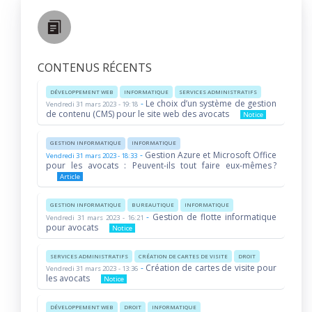
CONTENUS RÉCENTS
DÉVELOPPEMENT WEB
INFORMATIQUE
SERVICES ADMINISTRATIFS
-
Le choix d’un système de gestion
Vendredi 31 mars 2023 - 19:18
de contenu (CMS) pour le site web des avocats
Notice
GESTION INFORMATIQUE
INFORMATIQUE
-
Gestion Azure et Microsoft Office
Vendredi 31 mars 2023 - 18:33
pour les avocats : Peuvent-ils tout faire eux-mêmes ?
Article
GESTION INFORMATIQUE
BUREAUTIQUE
INFORMATIQUE
-
Gestion de flotte informatique
Vendredi 31 mars 2023 - 16:21
pour avocats
Notice
SERVICES ADMINISTRATIFS
CRÉATION DE CARTES DE VISITE
DROIT
-
Création de cartes de visite pour
Vendredi 31 mars 2023 - 13:36
les avocats
Notice
DÉVELOPPEMENT WEB
DROIT
INFORMATIQUE