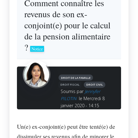
Comment connaître les
revenus de son ex-
conjoint(e) pour le calcul
de la pension alimentaire
?
Notice
DROIT DE LA FAMILLE
DROIT FISCAL
DROIT CIVIL
Soumis par
Jennyfer
PILOTIN
le Mercredi 8
janvier 2020 - 14:15
Un(e) ex-conjoint(e) peut être tenté(e) de
dissimuler ses revenus afin de minorer le