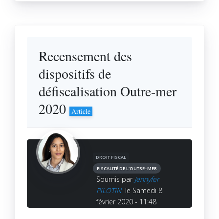
Recensement des
dispositifs de
défiscalisation Outre-mer
2020
Article
DROIT FISCAL
FISCALITÉ DE L'OUTRE–MER
Soumis par
Jennyfer
PILOTIN
le Samedi 8
février 2020 - 11:48