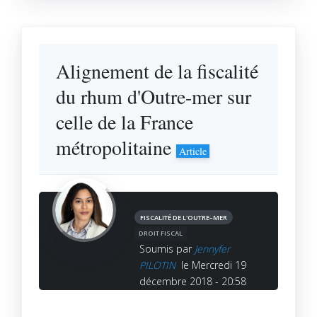
Alignement de la fiscalité
du rhum d'Outre-mer sur
celle de la France
métropolitaine
Article
FISCALITÉ DE L'OUTRE–MER
DROIT FISCAL
Soumis par
Jennyfer
PILOTIN
le Mercredi 19
décembre 2018 - 20:58