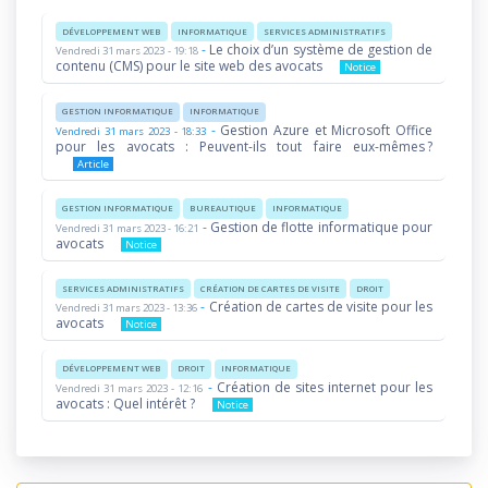
DÉVELOPPEMENT WEB
INFORMATIQUE
SERVICES ADMINISTRATIFS
-
Le choix d’un système de gestion de
Vendredi 31 mars 2023 - 19:18
contenu (CMS) pour le site web des avocats
Notice
GESTION INFORMATIQUE
INFORMATIQUE
-
Gestion Azure et Microsoft Office
Vendredi 31 mars 2023 - 18:33
pour les avocats : Peuvent-ils tout faire eux-mêmes ?
Article
GESTION INFORMATIQUE
BUREAUTIQUE
INFORMATIQUE
-
Gestion de flotte informatique pour
Vendredi 31 mars 2023 - 16:21
avocats
Notice
SERVICES ADMINISTRATIFS
CRÉATION DE CARTES DE VISITE
DROIT
-
Création de cartes de visite pour les
Vendredi 31 mars 2023 - 13:36
avocats
Notice
DÉVELOPPEMENT WEB
DROIT
INFORMATIQUE
-
Création de sites internet pour les
Vendredi 31 mars 2023 - 12:16
avocats : Quel intérêt ?
Notice