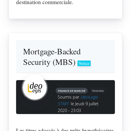
destination commerciale.
Mortgage-Backed
Security (MBS)
Notice
FINANCE DE MARCHÉ
TRADING
Soumis par
IdeoLegis
STAFF
le Jeudi 9 juillet
2020 - 23:03
Les titres adossés à des prêts hypothécaires