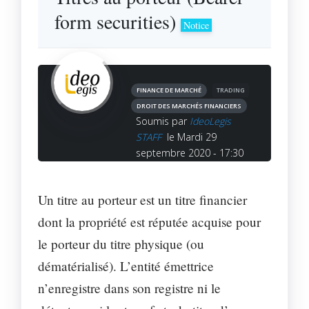
form securities)
Notice
FINANCE DE MARCHÉ
TRADING
DROIT DES MARCHÉS FINANCIERS
Soumis par
IdeoLegis
STAFF
le Mardi 29
septembre 2020 - 17:30
Un titre au porteur est un titre financier
dont la propriété est réputée acquise pour
le porteur du titre physique (ou
dématérialisé). L’entité émettrice
n’enregistre dans son registre ni le