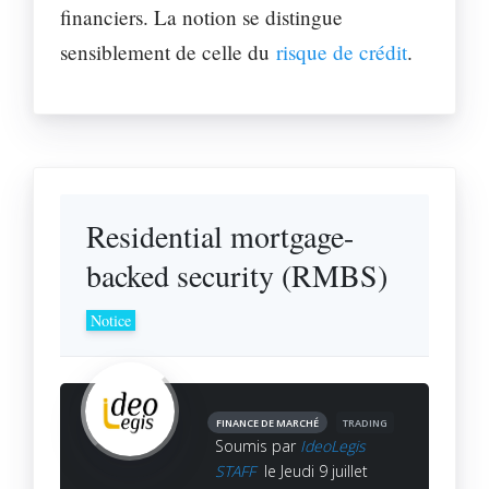
financiers. La notion se distingue
sensiblement de celle du
risque de crédit
.
Residential mortgage-
backed security (RMBS)
Notice
FINANCE DE MARCHÉ
TRADING
Soumis par
IdeoLegis
STAFF
le Jeudi 9 juillet