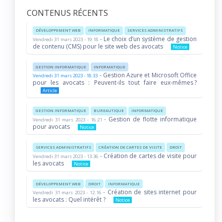
CONTENUS RÉCENTS
DÉVELOPPEMENT WEB
INFORMATIQUE
SERVICES ADMINISTRATIFS
-
Le choix d’un système de gestion
Vendredi 31 mars 2023 - 19:18
de contenu (CMS) pour le site web des avocats
Notice
GESTION INFORMATIQUE
INFORMATIQUE
-
Gestion Azure et Microsoft Office
Vendredi 31 mars 2023 - 18:33
pour les avocats : Peuvent-ils tout faire eux-mêmes ?
Article
GESTION INFORMATIQUE
BUREAUTIQUE
INFORMATIQUE
-
Gestion de flotte informatique
Vendredi 31 mars 2023 - 16:21
pour avocats
Notice
SERVICES ADMINISTRATIFS
CRÉATION DE CARTES DE VISITE
DROIT
-
Création de cartes de visite pour
Vendredi 31 mars 2023 - 13:36
les avocats
Notice
DÉVELOPPEMENT WEB
DROIT
INFORMATIQUE
-
Création de sites internet pour
Vendredi 31 mars 2023 - 12:16
les avocats : Quel intérêt ?
Notice