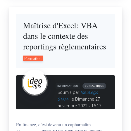
Maîtrise d'Excel: VBA
dans le contexte des
reportings règlementaires
Formation
INFORMATIQUE
BUREAUTIQUE
Soumis par
IdeoLegis
STAFF
le Dimanche 27
novembre 2022 - 16:17
En finance, c’est devenu un capharnaüm