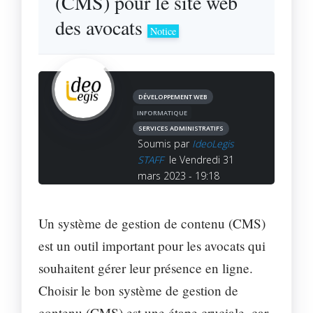
(CMS) pour le site web
des avocats
Notice
DÉVELOPPEMENT WEB
INFORMATIQUE
SERVICES ADMINISTRATIFS
Soumis par
IdeoLegis
STAFF
le Vendredi 31
mars 2023 - 19:18
Un système de gestion de contenu (CMS)
est un outil important pour les avocats qui
souhaitent gérer leur présence en ligne.
Choisir le bon système de gestion de
contenu (CMS) est une étape cruciale, car