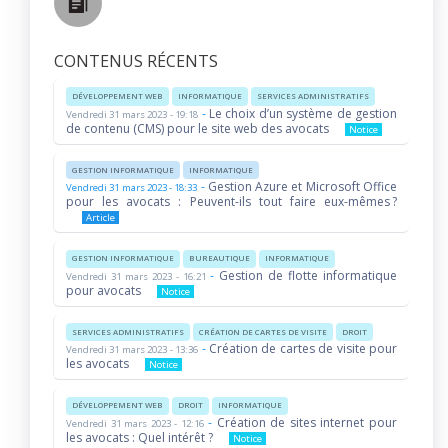
CONTENUS RÉCENTS
DÉVELOPPEMENT WEB
INFORMATIQUE
SERVICES ADMINISTRATIFS
-
Le choix d’un système de gestion
Vendredi 31 mars 2023 - 19:18
de contenu (CMS) pour le site web des avocats
Notice
GESTION INFORMATIQUE
INFORMATIQUE
-
Gestion Azure et Microsoft Office
Vendredi 31 mars 2023 - 18:33
pour les avocats : Peuvent-ils tout faire eux-mêmes ?
Article
GESTION INFORMATIQUE
BUREAUTIQUE
INFORMATIQUE
-
Gestion de flotte informatique
Vendredi 31 mars 2023 - 16:21
pour avocats
Notice
SERVICES ADMINISTRATIFS
CRÉATION DE CARTES DE VISITE
DROIT
-
Création de cartes de visite pour
Vendredi 31 mars 2023 - 13:36
les avocats
Notice
DÉVELOPPEMENT WEB
DROIT
INFORMATIQUE
-
Création de sites internet pour
Vendredi 31 mars 2023 - 12:16
les avocats : Quel intérêt ?
Notice