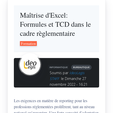
Maîtrise d'Excel:
Formules et TCD dans le
cadre règlementaire
Formation
INFORMATIQUE
BUREAUTIQUE
Soumis par
IdeoLegis
STAFF
le Dimanche 27
novembre 2022 - 16:21
Les exigences en matière de reporting pour les
professions réglementées prolifèrent, tant au niveau
national qu’européen. Une forte capacité d’adaptation