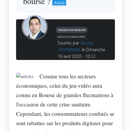
bourse ?
Article
FINANCE DE MARCHÉ
ANALYSE FINANCIÈRE
Soumis par
Nicolas
HOFFMANN
le Dimanche
19 avril 2020 - 10:12
Comme tous les secteurs
économiques, celui du jeu-vidéo aura
connu en Bourse de grandes fluctuations à
l'occasion de cette crise sanitaire.
Cependant, les consommateurs confinés se
sont rabattus sur les produits digitaux pour