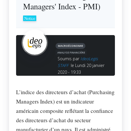
Managers' Index - PMI)
Notice
MACROÉCONOMIE
ANALYSE FINANCIÈRE
Soumis par
IdeoLegis
STAFF
le Lundi 20 janvier
2020 - 19:33
L’indice des directeurs d’achat (Purchasing
Managers Index) est un indicateur
américain composite reflétant la confiance
des directeurs d’achat du secteur
manufacturier d’un pays. Il est administré