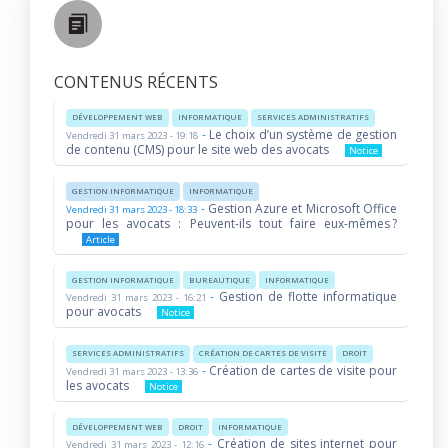
CONTENUS RÉCENTS
DÉVELOPPEMENT WEB
INFORMATIQUE
SERVICES ADMINISTRATIFS
-
Le choix d’un système de gestion
Vendredi 31 mars 2023 - 19:18
de contenu (CMS) pour le site web des avocats
Notice
GESTION INFORMATIQUE
INFORMATIQUE
-
Gestion Azure et Microsoft Office
Vendredi 31 mars 2023 - 18:33
pour les avocats : Peuvent-ils tout faire eux-mêmes ?
Article
GESTION INFORMATIQUE
BUREAUTIQUE
INFORMATIQUE
-
Gestion de flotte informatique
Vendredi 31 mars 2023 - 16:21
pour avocats
Notice
SERVICES ADMINISTRATIFS
CRÉATION DE CARTES DE VISITE
DROIT
-
Création de cartes de visite pour
Vendredi 31 mars 2023 - 13:36
les avocats
Notice
DÉVELOPPEMENT WEB
DROIT
INFORMATIQUE
-
Création de sites internet pour
Vendredi 31 mars 2023 - 12:16