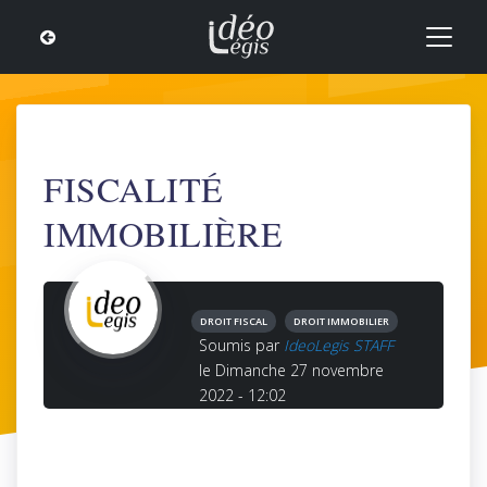
FISCALITÉ
IMMOBILIÈRE
DROIT FISCAL
DROIT IMMOBILIER
Soumis par
IdeoLegis STAFF
le Dimanche 27 novembre
2022 - 12:02