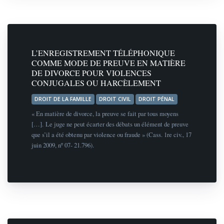
L’ENREGISTREMENT TÉLÉPHONIQUE
COMME MODE DE PREUVE EN MATIÈRE
DE DIVORCE POUR VIOLENCES
CONJUGALES OU HARCÈLEMENT
DROIT DE LA FAMILLE
DROIT CIVIL
DROIT PÉNAL
« En matière de divorce, la preuve se fait par tous moyens
[…]. Le juge ne peut écarter des débats un élément de preuve
que s’il a été obtenu par violence ou fraude » (Cass. 1re civ., 17
juin 2009, nº 07- 21.796).