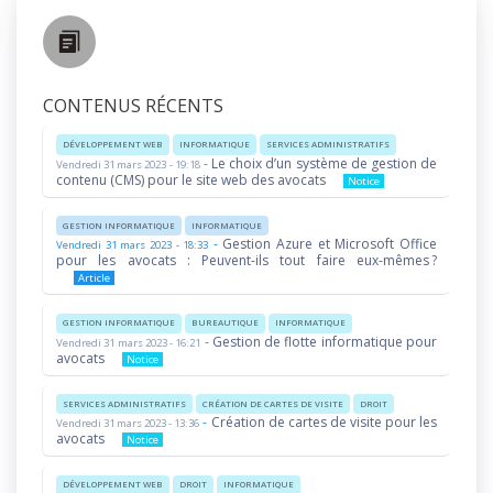
CONTENUS RÉCENTS
DÉVELOPPEMENT WEB
INFORMATIQUE
SERVICES ADMINISTRATIFS
-
Le choix d’un système de gestion de
Vendredi 31 mars 2023 - 19:18
contenu (CMS) pour le site web des avocats
Notice
GESTION INFORMATIQUE
INFORMATIQUE
-
Gestion Azure et Microsoft Office
Vendredi 31 mars 2023 - 18:33
pour les avocats : Peuvent-ils tout faire eux-mêmes ?
Article
GESTION INFORMATIQUE
BUREAUTIQUE
INFORMATIQUE
-
Gestion de flotte informatique pour
Vendredi 31 mars 2023 - 16:21
avocats
Notice
SERVICES ADMINISTRATIFS
CRÉATION DE CARTES DE VISITE
DROIT
-
Création de cartes de visite pour les
Vendredi 31 mars 2023 - 13:36
avocats
Notice
DÉVELOPPEMENT WEB
DROIT
INFORMATIQUE