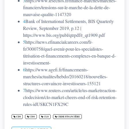
3
https://www.lesechos.fr/finance-marches/marches-
financiers/tensions-sur-le-marche-de-la-dette-de-
mauvaise-qualite-1147320
4
Bank of International Settlements, BIS Quarterly
Review, September 2019, p.12 |
https://www.bis.org/publ/qtrpdf/r_qt1909.pdf
5
https://news.efinancialcareers.com/fr-
fr/3000758/quel-avenir-pour-les-specialistes-
titrisation-et-financements-complexes-en-banque-d-
investissement-
6
https://www.agefi.fr/financements-
marches/actualites/hebdo/20160218/nouvelles-
structures-convaincre-investisseurs-155121
7
https://www.reuters.com/article/us-marketreaction-
clodecision/clo-market-cheers-end-of-risk-retention-
rules-idUSKCN1FX29C
CDS
CDO
CLO
CRISE FINANCIÈRE