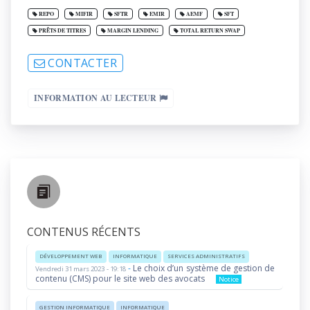
REPO
MIFIR
SFTR
EMIR
AEMF
SFT
PRÊTS DE TITRES
MARGIN LENDING
TOTAL RETURN SWAP
CONTACTER
INFORMATION AU LECTEUR
CONTENUS RÉCENTS
DÉVELOPPEMENT WEB
INFORMATIQUE
SERVICES ADMINISTRATIFS
-
Le choix d’un système de gestion de
Vendredi 31 mars 2023 - 19:18
contenu (CMS) pour le site web des avocats
Notice
GESTION INFORMATIQUE
INFORMATIQUE