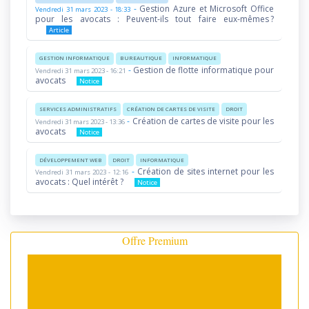
-
Gestion Azure et Microsoft Office
Vendredi 31 mars 2023 - 18:33
pour les avocats : Peuvent-ils tout faire eux-mêmes ?
Article
GESTION INFORMATIQUE
BUREAUTIQUE
INFORMATIQUE
-
Gestion de flotte informatique pour
Vendredi 31 mars 2023 - 16:21
avocats
Notice
SERVICES ADMINISTRATIFS
CRÉATION DE CARTES DE VISITE
DROIT
-
Création de cartes de visite pour les
Vendredi 31 mars 2023 - 13:36
avocats
Notice
DÉVELOPPEMENT WEB
DROIT
INFORMATIQUE
-
Création de sites internet pour les
Vendredi 31 mars 2023 - 12:16
avocats : Quel intérêt ?
Notice
Offre Premium