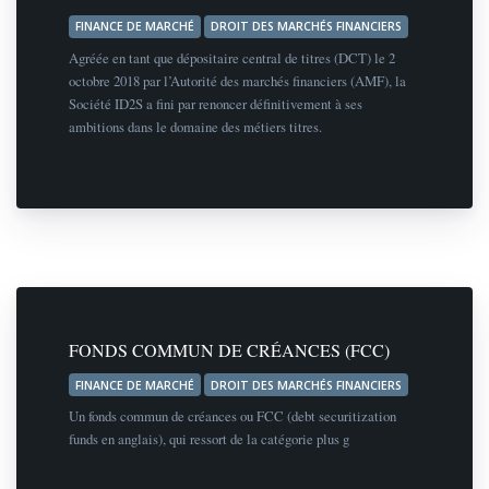
FINANCE DE MARCHÉ
DROIT DES MARCHÉS FINANCIERS
Agréée en tant que dépositaire central de titres (DCT) le 2
octobre 2018 par l’Autorité des marchés financiers (AMF), la
Société ID2S a fini par renoncer définitivement à ses
ambitions dans le domaine des métiers titres.
FONDS COMMUN DE CRÉANCES (FCC)
FINANCE DE MARCHÉ
DROIT DES MARCHÉS FINANCIERS
Un fonds commun de créances ou FCC (debt securitization
funds en anglais), qui ressort de la catégorie plus g