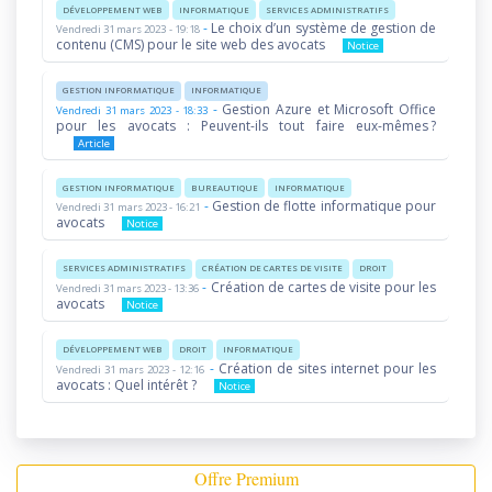
DÉVELOPPEMENT WEB
INFORMATIQUE
SERVICES ADMINISTRATIFS
-
Le choix d’un système de gestion de
Vendredi 31 mars 2023 - 19:18
contenu (CMS) pour le site web des avocats
Notice
GESTION INFORMATIQUE
INFORMATIQUE
-
Gestion Azure et Microsoft Office
Vendredi 31 mars 2023 - 18:33
pour les avocats : Peuvent-ils tout faire eux-mêmes ?
Article
GESTION INFORMATIQUE
BUREAUTIQUE
INFORMATIQUE
-
Gestion de flotte informatique pour
Vendredi 31 mars 2023 - 16:21
avocats
Notice
SERVICES ADMINISTRATIFS
CRÉATION DE CARTES DE VISITE
DROIT
-
Création de cartes de visite pour les
Vendredi 31 mars 2023 - 13:36
avocats
Notice
DÉVELOPPEMENT WEB
DROIT
INFORMATIQUE
-
Création de sites internet pour les
Vendredi 31 mars 2023 - 12:16
avocats : Quel intérêt ?
Notice
Offre Premium