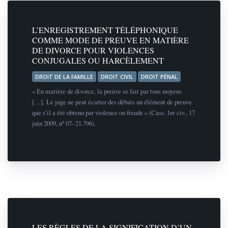
L’ENREGISTREMENT TÉLÉPHONIQUE
COMME MODE DE PREUVE EN MATIÈRE
DE DIVORCE POUR VIOLENCES
CONJUGALES OU HARCÈLEMENT
DROIT DE LA FAMILLE
DROIT CIVIL
DROIT PÉNAL
« En matière de divorce, la preuve se fait par tous moyens
[…]. Le juge ne peut écarter des débats un élément de preuve
que s’il a été obtenu par violence ou fraude » (Cass. 1re civ., 17
juin 2009, nº 07- 21.796).
LES RÈGLES DE LA SIGNIFICATION D’UN