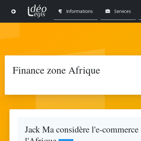
Informations
Services
FORMAT
🏫 Profession
🔀 Formations 
Professi
Finance zone Afrique
Donnez 
(Droit, f
Recevez
(Informatiqu
TRANSF
Développez vo
Jack Ma considère l'e-commerce
SITE INTERNET
PUBLICITÉ EN LIG
l'Afrique
CRÉATION DE CO