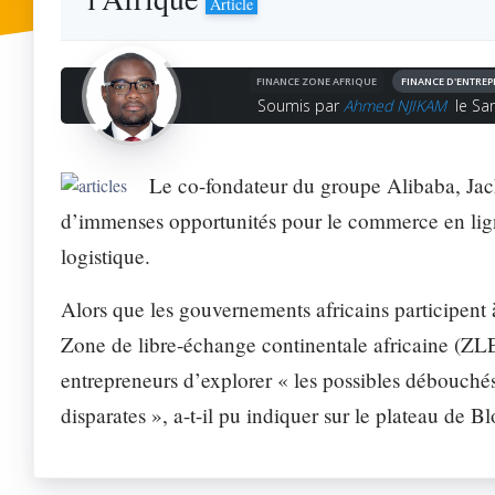
Article
FONCTI
Profitez de n
FINANCE ZONE AFRIQUE
FINANCE D'ENTREP
Soumis par
Ahmed NJIKAM
le Sa
Secréta
Automa
Le co-fondateur du groupe Alibaba, Jack
d’immenses opportunités pour le commerce en ligne
logistique.
Alors que les gouvernements africains participent à
Zone de libre-échange continentale africaine (Z
entrepreneurs d’explorer « les possibles débouchés
disparates », a-t-il pu indiquer sur le plateau de 