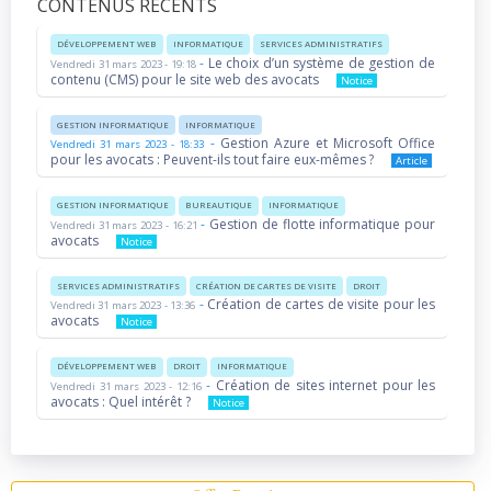
CONTENUS RÉCENTS
DÉVELOPPEMENT WEB
INFORMATIQUE
SERVICES ADMINISTRATIFS
-
Le choix d’un système de gestion de
Vendredi 31 mars 2023 - 19:18
contenu (CMS) pour le site web des avocats
Notice
GESTION INFORMATIQUE
INFORMATIQUE
-
Gestion Azure et Microsoft Office
Vendredi 31 mars 2023 - 18:33
pour les avocats : Peuvent-ils tout faire eux-mêmes ?
Article
GESTION INFORMATIQUE
BUREAUTIQUE
INFORMATIQUE
-
Gestion de flotte informatique pour
Vendredi 31 mars 2023 - 16:21
avocats
Notice
SERVICES ADMINISTRATIFS
CRÉATION DE CARTES DE VISITE
DROIT
-
Création de cartes de visite pour les
Vendredi 31 mars 2023 - 13:36
avocats
Notice
DÉVELOPPEMENT WEB
DROIT
INFORMATIQUE
-
Création de sites internet pour les
Vendredi 31 mars 2023 - 12:16
avocats : Quel intérêt ?
Notice