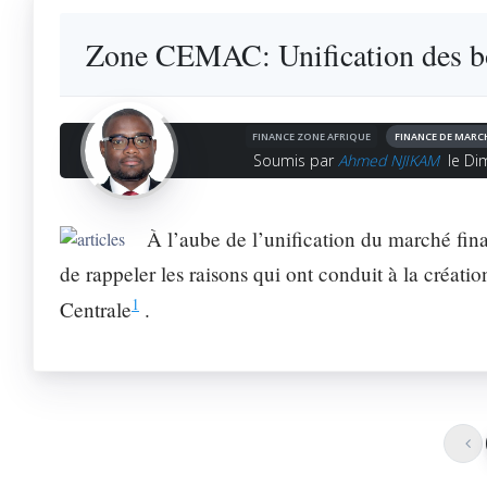
Zone CEMAC: Unification des bo
FINANCE ZONE AFRIQUE
FINANCE DE MARC
Soumis par
Ahmed NJIKAM
le Di
À l’aube de l’unification du marché fin
de rappeler les raisons qui ont conduit à la créat
1
Centrale
.