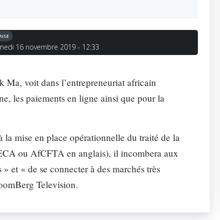
ONS «SUPPORT»
otre expertise et de nos ressources informatiques.
RISE
medi 16 novembre 2019 - 12:33
riat
Parc info
tisation
Études
 Ma, voit dans l’entrepreneuriat africain
, les paiements en ligne ainsi que pour la
 la mise en place opérationnelle du traité de la
LECA ou AfCFTA en anglais), il incombera aux
 » et « de se connecter à des marchés très
BloomBerg Television.