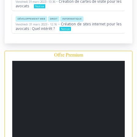
-
Création de cartes de visite pour les
Vendredi 31 mars 2023 - 13:36
avocats
Notice
DÉVELOPPEMENT WEB
DROIT
INFORMATIQUE
-
Création de sites internet pour les
Vendredi 31 mars 2023 - 12:16
avocats : Quel intérêt ?
Notice
Offre Premium