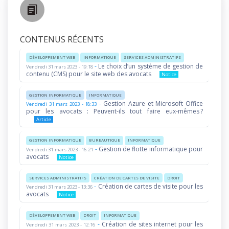
CONTENUS RÉCENTS
DÉVELOPPEMENT WEB
INFORMATIQUE
SERVICES ADMINISTRATIFS
-
Le choix d’un système de gestion de
Vendredi 31 mars 2023 - 19:18
contenu (CMS) pour le site web des avocats
Notice
GESTION INFORMATIQUE
INFORMATIQUE
-
Gestion Azure et Microsoft Office
Vendredi 31 mars 2023 - 18:33
pour les avocats : Peuvent-ils tout faire eux-mêmes ?
Article
GESTION INFORMATIQUE
BUREAUTIQUE
INFORMATIQUE
-
Gestion de flotte informatique pour
Vendredi 31 mars 2023 - 16:21
avocats
Notice
SERVICES ADMINISTRATIFS
CRÉATION DE CARTES DE VISITE
DROIT
-
Création de cartes de visite pour les
Vendredi 31 mars 2023 - 13:36
avocats
Notice
DÉVELOPPEMENT WEB
DROIT
INFORMATIQUE
-
Création de sites internet pour les
Vendredi 31 mars 2023 - 12:16