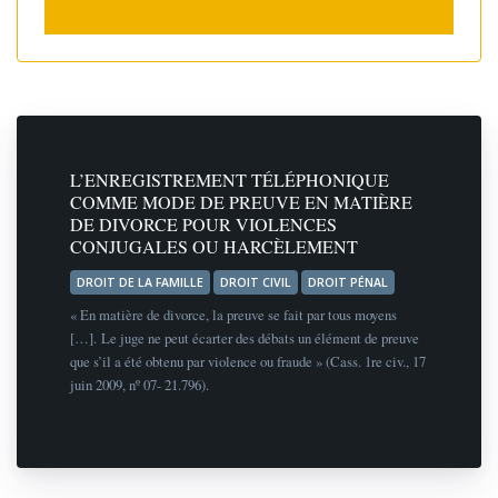
L’ENREGISTREMENT TÉLÉPHONIQUE
COMME MODE DE PREUVE EN MATIÈRE
DE DIVORCE POUR VIOLENCES
CONJUGALES OU HARCÈLEMENT
DROIT DE LA FAMILLE
DROIT CIVIL
DROIT PÉNAL
« En matière de divorce, la preuve se fait par tous moyens
[…]. Le juge ne peut écarter des débats un élément de preuve
que s’il a été obtenu par violence ou fraude » (Cass. 1re civ., 17
juin 2009, nº 07- 21.796).