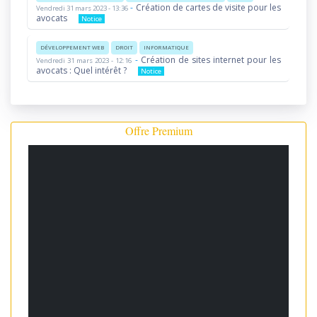
-
Création de cartes de visite pour les
Vendredi 31 mars 2023 - 13:36
avocats
Notice
DÉVELOPPEMENT WEB
DROIT
INFORMATIQUE
-
Création de sites internet pour les
Vendredi 31 mars 2023 - 12:16
avocats : Quel intérêt ?
Notice
Offre Premium