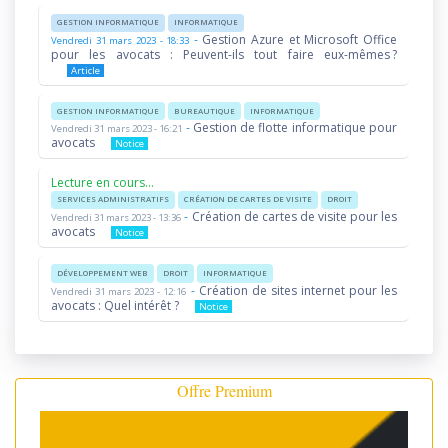
GESTION INFORMATIQUE
INFORMATIQUE
-
Gestion Azure et Microsoft Office
Vendredi 31 mars 2023 - 18:33
pour les avocats : Peuvent-ils tout faire eux-mêmes ?
Article
GESTION INFORMATIQUE
BUREAUTIQUE
INFORMATIQUE
-
Gestion de flotte informatique pour
Vendredi 31 mars 2023 - 16:21
avocats
Notice
Lecture en cours...
SERVICES ADMINISTRATIFS
CRÉATION DE CARTES DE VISITE
DROIT
-
Création de cartes de visite pour les
Vendredi 31 mars 2023 - 13:36
avocats
Notice
DÉVELOPPEMENT WEB
DROIT
INFORMATIQUE
-
Création de sites internet pour les
Vendredi 31 mars 2023 - 12:16
avocats : Quel intérêt ?
Notice
Offre Premium