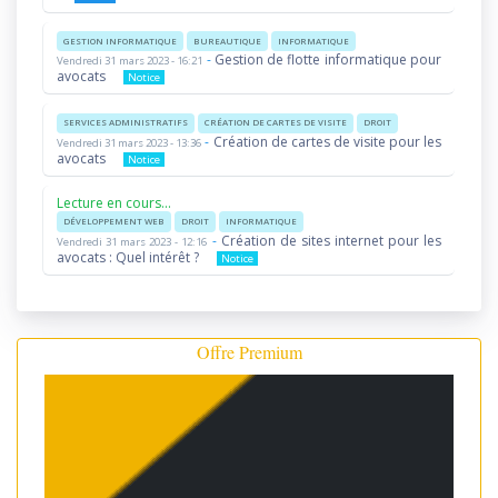
GESTION INFORMATIQUE
BUREAUTIQUE
INFORMATIQUE
-
Gestion de flotte informatique pour
Vendredi 31 mars 2023 - 16:21
avocats
Notice
SERVICES ADMINISTRATIFS
CRÉATION DE CARTES DE VISITE
DROIT
-
Création de cartes de visite pour les
Vendredi 31 mars 2023 - 13:36
avocats
Notice
Lecture en cours...
DÉVELOPPEMENT WEB
DROIT
INFORMATIQUE
-
Création de sites internet pour les
Vendredi 31 mars 2023 - 12:16
avocats : Quel intérêt ?
Notice
Offre Premium