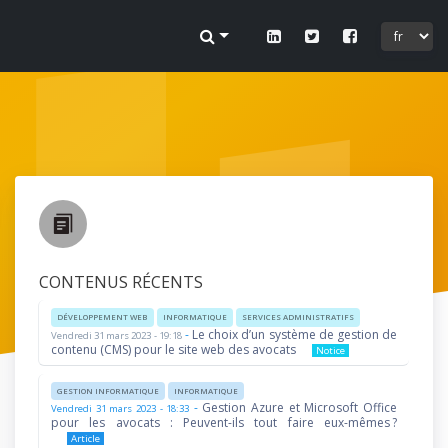
 sur
ofil.
CONTENUS RÉCENTS
DÉVELOPPEMENT WEB
INFORMATIQUE
SERVICES ADMINISTRATIFS
-
Le choix d’un système de gestion de
Vendredi 31 mars 2023 - 19:18
lier.
contenu (CMS) pour le site web des avocats
Notice
GESTION INFORMATIQUE
INFORMATIQUE
-
Gestion Azure et Microsoft Office
Vendredi 31 mars 2023 - 18:33
pour les avocats : Peuvent-ils tout faire eux-mêmes ?
Article