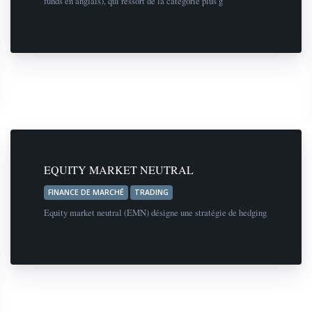
funds en anglais), qui ressort de la catégorie plus g
EQUITY MARKET NEUTRAL
FINANCE DE MARCHÉ
TRADING
Equity market neutral (EMN) désigne une stratégie de hedging