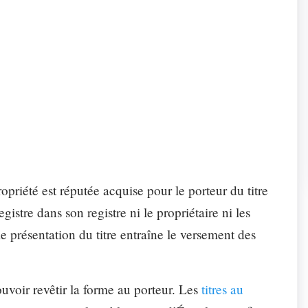
ONS «SUPPORT»
otre expertise et de nos ressources informatiques.
riat
Parc info
tisation
Études
ropriété est réputée acquise pour le porteur du titre
gistre dans son registre ni le propriétaire ni les
le présentation du titre entraîne le versement des
pouvoir revêtir la forme au porteur. Les
titres au