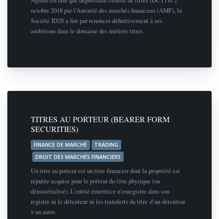
octobre 2018 par l’Autorité des marchés financiers (AMF), la
Société ID2S a fini par renoncer définitivement à ses
ambitions dans le domaine des métiers titres.
TITRES AU PORTEUR (BEARER FORM
SECURITIES)
FINANCE DE MARCHÉ
TRADING
DROIT DES MARCHÉS FINANCIERS
Un titre au porteur est un titre financier dont la propriété est
réputée acquise pour le porteur du titre physique (ou
dématérialisé). L’entité émettrice n’enregistre dans son
registre ni le détenteur ni les transferts du titre d’un détenteur
à un autre.