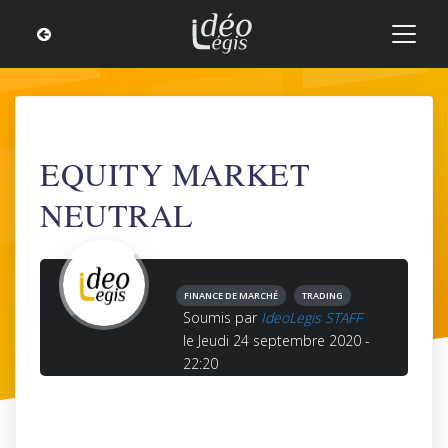
EQUITY MARKET
NEUTRAL
FINANCE DE MARCHÉ
TRADING
Soumis par
IdeoLegis STAFF
le Jeudi 24 septembre 2020 -
22:20