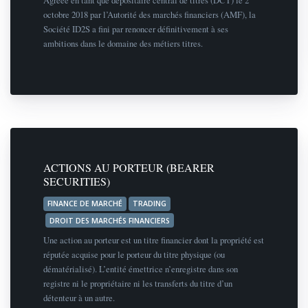
octobre 2018 par l’Autorité des marchés financiers (AMF), la
Société ID2S a fini par renoncer définitivement à ses
ambitions dans le domaine des métiers titres.
ACTIONS AU PORTEUR (BEARER
SECURITIES)
FINANCE DE MARCHÉ
TRADING
DROIT DES MARCHÉS FINANCIERS
Une action au porteur est un titre financier dont la propriété est
réputée acquise pour le porteur du titre physique (ou
dématérialisé). L’entité émettrice n’enregistre dans son
registre ni le propriétaire ni les transferts du titre d’un
détenteur à un autre.