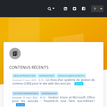
 sur
ofil.
CONTENUS RÉCENTS
DÉVELOPPEMENT WEB
INFORMATIQUE
SERVICES ADMINISTRATIFS
-
Le choix d’un système de gestion de
Vendredi 31 mars 2023 - 19:18
lier.
contenu (CMS) pour le site web des avocats
Notice
GESTION INFORMATIQUE
INFORMATIQUE
-
Gestion Azure et Microsoft Office
Vendredi 31 mars 2023 - 18:33
pour les avocats : Peuvent-ils tout faire eux-mêmes ?
Article