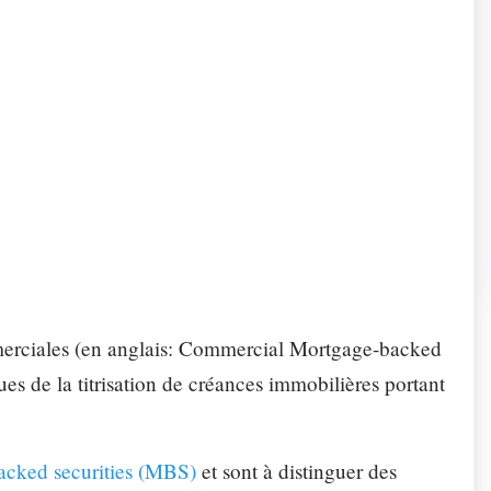
ONS «SUPPORT»
otre expertise et de nos ressources informatiques.
riat
Parc info
tisation
Études
mmerciales (en anglais: Commercial Mortgage-backed
es de la titrisation de créances immobilières portant
acked securities (MBS)
et sont à distinguer des