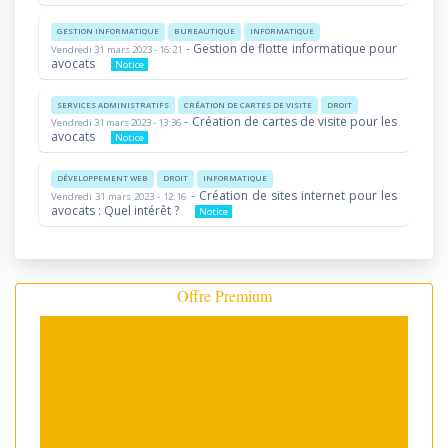
GESTION INFORMATIQUE
BUREAUTIQUE
INFORMATIQUE
-
Gestion de flotte informatique pour
Vendredi 31 mars 2023 - 16:21
avocats
Notice
SERVICES ADMINISTRATIFS
CRÉATION DE CARTES DE VISITE
DROIT
-
Création de cartes de visite pour les
Vendredi 31 mars 2023 - 13:36
avocats
Notice
DÉVELOPPEMENT WEB
DROIT
INFORMATIQUE
-
Création de sites internet pour les
Vendredi 31 mars 2023 - 12:16
avocats : Quel intérêt ?
Notice
Offre Premium