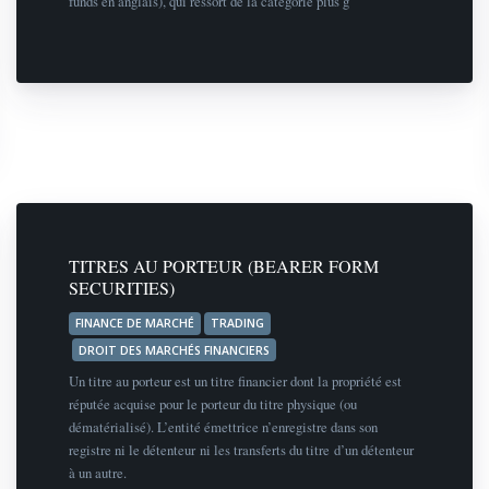
funds en anglais), qui ressort de la catégorie plus g
TITRES AU PORTEUR (BEARER FORM
SECURITIES)
FINANCE DE MARCHÉ
TRADING
DROIT DES MARCHÉS FINANCIERS
Un titre au porteur est un titre financier dont la propriété est
réputée acquise pour le porteur du titre physique (ou
dématérialisé). L’entité émettrice n’enregistre dans son
registre ni le détenteur ni les transferts du titre d’un détenteur
à un autre.