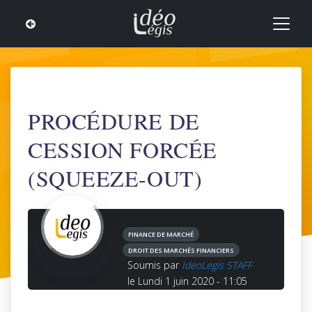
PROCÉDURE DE
CESSION FORCÉE
(SQUEEZE-OUT)
FINANCE DE MARCHÉ
DROIT DES MARCHÉS FINANCIERS
Soumis par
IdeoLegis STAFF
le Lundi 1 juin 2020 - 11:05