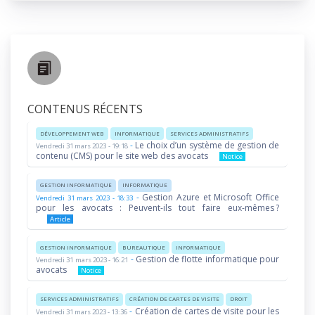
CONTENUS RÉCENTS
DÉVELOPPEMENT WEB
INFORMATIQUE
SERVICES ADMINISTRATIFS
-
Le choix d’un système de gestion de
Vendredi 31 mars 2023 - 19:18
contenu (CMS) pour le site web des avocats
Notice
GESTION INFORMATIQUE
INFORMATIQUE
-
Gestion Azure et Microsoft Office
Vendredi 31 mars 2023 - 18:33
pour les avocats : Peuvent-ils tout faire eux-mêmes ?
Article
GESTION INFORMATIQUE
BUREAUTIQUE
INFORMATIQUE
-
Gestion de flotte informatique pour
Vendredi 31 mars 2023 - 16:21
avocats
Notice
SERVICES ADMINISTRATIFS
CRÉATION DE CARTES DE VISITE
DROIT
-
Création de cartes de visite pour les
Vendredi 31 mars 2023 - 13:36