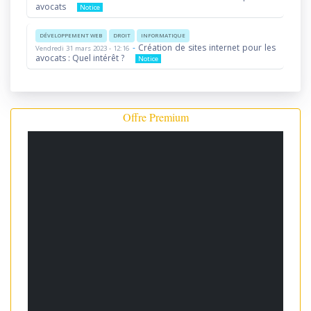
avocats
Notice
DÉVELOPPEMENT WEB
DROIT
INFORMATIQUE
-
Création de sites internet pour les
Vendredi 31 mars 2023 - 12:16
avocats : Quel intérêt ?
Notice
Offre Premium