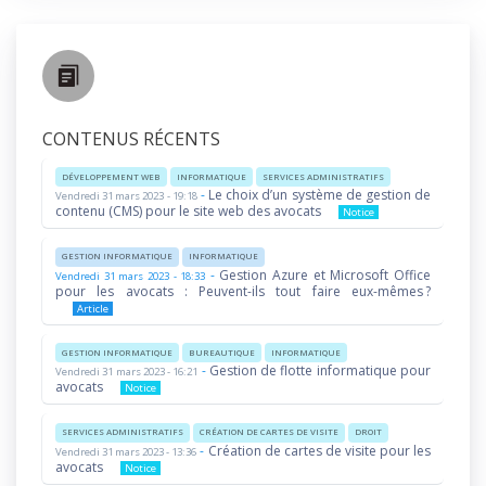
CONTENUS RÉCENTS
DÉVELOPPEMENT WEB
INFORMATIQUE
SERVICES ADMINISTRATIFS
-
Le choix d’un système de gestion de
Vendredi 31 mars 2023 - 19:18
contenu (CMS) pour le site web des avocats
Notice
GESTION INFORMATIQUE
INFORMATIQUE
-
Gestion Azure et Microsoft Office
Vendredi 31 mars 2023 - 18:33
pour les avocats : Peuvent-ils tout faire eux-mêmes ?
Article
GESTION INFORMATIQUE
BUREAUTIQUE
INFORMATIQUE
-
Gestion de flotte informatique pour
Vendredi 31 mars 2023 - 16:21
avocats
Notice
SERVICES ADMINISTRATIFS
CRÉATION DE CARTES DE VISITE
DROIT
-
Création de cartes de visite pour les
Vendredi 31 mars 2023 - 13:36
avocats
Notice