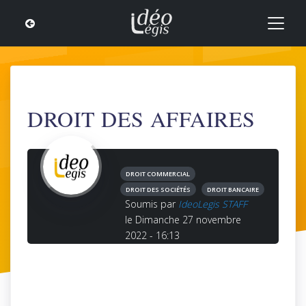
DROIT DES AFFAIRES
DROIT COMMERCIAL
DROIT DES SOCIÉTÉS
DROIT BANCAIRE
Soumis par
IdeoLegis STAFF
le Dimanche 27 novembre
2022 - 16:13