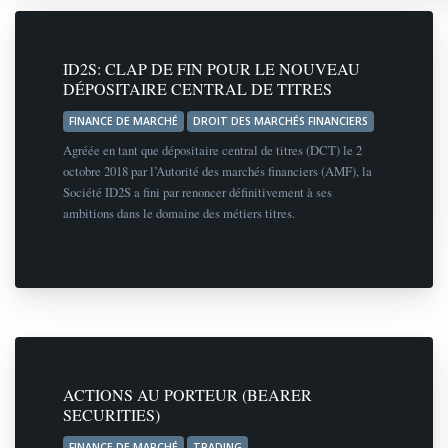
ID2S: CLAP DE FIN POUR LE NOUVEAU
DÉPOSITAIRE CENTRAL DE TITRES
FINANCE DE MARCHÉ
DROIT DES MARCHÉS FINANCIERS
Agréée en tant que dépositaire central de titres (DCT) le 2
octobre 2018 par l’Autorité des marchés financiers (AMF), la
Société ID2S a fini par renoncer définitivement à ses
ambitions dans le domaine des métiers titres.
ACTIONS AU PORTEUR (BEARER
SECURITIES)
FINANCE DE MARCHÉ
TRADING