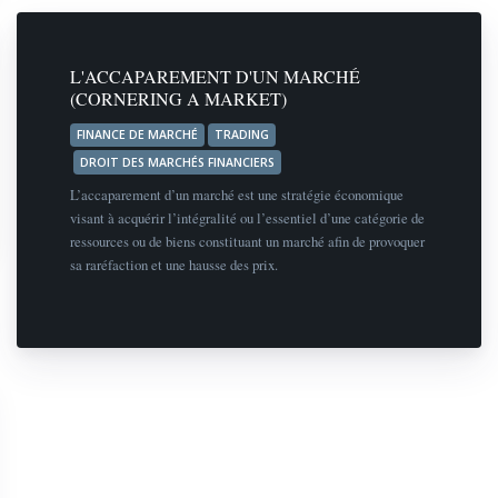
L'ACCAPAREMENT D'UN MARCHÉ
(CORNERING A MARKET)
FINANCE DE MARCHÉ
TRADING
DROIT DES MARCHÉS FINANCIERS
L’accaparement d’un marché est une stratégie économique
visant à acquérir l’intégralité ou l’essentiel d’une catégorie de
ressources ou de biens constituant un marché afin de provoquer
sa raréfaction et une hausse des prix.