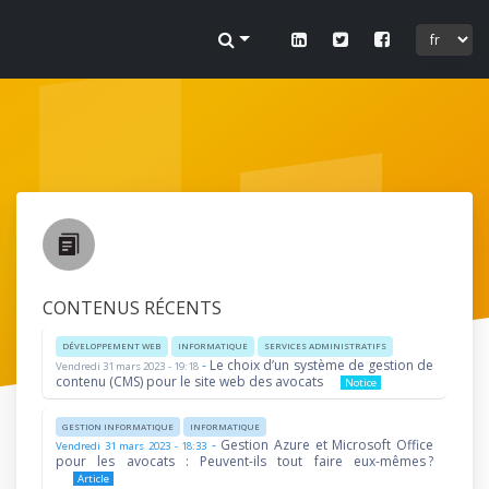
 sur
ofil.
CONTENUS RÉCENTS
DÉVELOPPEMENT WEB
INFORMATIQUE
SERVICES ADMINISTRATIFS
-
Le choix d’un système de gestion de
Vendredi 31 mars 2023 - 19:18
lier.
contenu (CMS) pour le site web des avocats
Notice
GESTION INFORMATIQUE
INFORMATIQUE
-
Gestion Azure et Microsoft Office
Vendredi 31 mars 2023 - 18:33
pour les avocats : Peuvent-ils tout faire eux-mêmes ?
Article