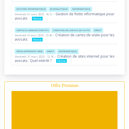
GESTION INFORMATIQUE
BUREAUTIQUE
INFORMATIQUE
-
Gestion de flotte informatique pour
Vendredi 31 mars 2023 - 16:21
avocats
Notice
SERVICES ADMINISTRATIFS
CRÉATION DE CARTES DE VISITE
DROIT
-
Création de cartes de visite pour les
Vendredi 31 mars 2023 - 13:36
avocats
Notice
DÉVELOPPEMENT WEB
DROIT
INFORMATIQUE
-
Création de sites internet pour les
Vendredi 31 mars 2023 - 12:16
avocats : Quel intérêt ?
Notice
Offre Premium