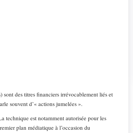
ONS «SUPPORT»
otre expertise et de nos ressources informatiques.
riat
Parc info
tisation
Études
) sont des titres financiers irrévocablement liés et
rle souvent d’« actions jumelées ».
 La technique est notamment autorisée pour les
 premier plan médiatique à l’occasion du