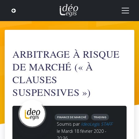
ARBITRAGE À RISQUE
DE MARCHÉ (« À
CLAUSES
SUSPENSIVES »)
FINANCE DE MARCHÉ
TRADING
Soumis par
IdeoLegis STAFF
le Mardi 18 février 2020 -
20:36