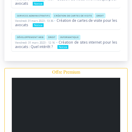
avocats
Notice
SERVICES ADMINISTRATIFS
CRÉATION DE CARTES DE VISITE
DROIT
-
Création de cartes de visite pour les
Vendredi 31 mars 2023 - 13:36
avocats
Notice
DÉVELOPPEMENT WEB
DROIT
INFORMATIQUE
-
Création de sites internet pour les
Vendredi 31 mars 2023 - 12:16
avocats : Quel intérêt ?
Notice
Offre Premium