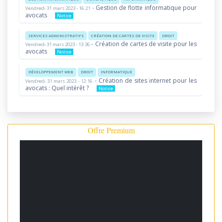
-
Gestion de flotte informatique pour
Vendredi 31 mars 2023 - 16:21
avocats
Notice
SERVICES ADMINISTRATIFS
CRÉATION DE CARTES DE VISITE
DROIT
-
Création de cartes de visite pour les
Vendredi 31 mars 2023 - 13:36
avocats
Notice
DÉVELOPPEMENT WEB
DROIT
INFORMATIQUE
-
Création de sites internet pour les
Vendredi 31 mars 2023 - 12:16
avocats : Quel intérêt ?
Notice
Offre Premium