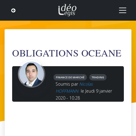
OBLIGATIONS OCEANE
FINANCE DE MARCHÉ
TRADING
Soumis par
Nicolas
HOFFMANN
le Jeudi 9 janvier
2020 - 10:28