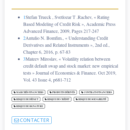
1
Stefan Trueck , Svetlozar T .Rachev, « Rating
Based Modeling of Credit Risk », Academic Press
Advanced Finance, 2009, Pages 217-247
2
Antulio N. Bomfim., « Understanding Credit
Derivatives and Related Instruments », 2nd ed.,
Chapter 6, 2016, p. 67-83
3
Mateev Miroslav, « Volatility relation between
credit default swap and stock market: new empirical
tests » Journal of Economics & Finance. Oct 2019,
Vol. 43 Issue 4, p681-712
MARCHÉS FINANCIERS
PRODUITS DÉRIVÉS
CONTRATS FINANCIERS
RISQUE DE DÉFAUT
RISQUE DE CRÉDIT
RISQUE DE SOLVABILITÉ
RISQUE DE SIGNATURE
CONTACTER