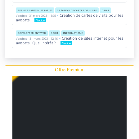
SERVICES ADMINISTRATIFS
CRÉATION DE CARTES DE VISITE
DROIT
-
Création de cartes de visite pour les
Vendredi 31 mars 2023 - 13:36
avocats
Notice
DÉVELOPPEMENT WEB
DROIT
INFORMATIQUE
-
Création de sites internet pour les
Vendredi 31 mars 2023 - 12:16
avocats : Quel intérêt ?
Notice
Offre Premium