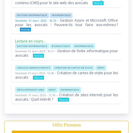
contenu (CMS) pour le site web des avocats
Notice
GESTION INFORMATIQUE
INFORMATIQUE
-
Gestion Azure et Microsoft Office
Vendredi 31 mars 2023 - 18:33
pour les avocats : Peuvent-ils tout faire eux-mêmes ?
Article
Lecture en cours...
GESTION INFORMATIQUE
BUREAUTIQUE
INFORMATIQUE
-
Gestion de flotte informatique pour
Vendredi 31 mars 2023 - 16:21
avocats
Notice
SERVICES ADMINISTRATIFS
CRÉATION DE CARTES DE VISITE
DROIT
-
Création de cartes de visite pour les
Vendredi 31 mars 2023 - 13:36
avocats
Notice
DÉVELOPPEMENT WEB
DROIT
INFORMATIQUE
-
Création de sites internet pour les
Vendredi 31 mars 2023 - 12:16
avocats : Quel intérêt ?
Notice
Offre Premium