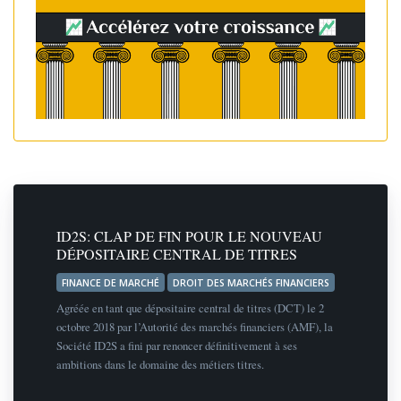
ID2S: CLAP DE FIN POUR LE NOUVEAU
DÉPOSITAIRE CENTRAL DE TITRES
FINANCE DE MARCHÉ
DROIT DES MARCHÉS FINANCIERS
Agréée en tant que dépositaire central de titres (DCT) le 2
octobre 2018 par l’Autorité des marchés financiers (AMF), la
Société ID2S a fini par renoncer définitivement à ses
ambitions dans le domaine des métiers titres.