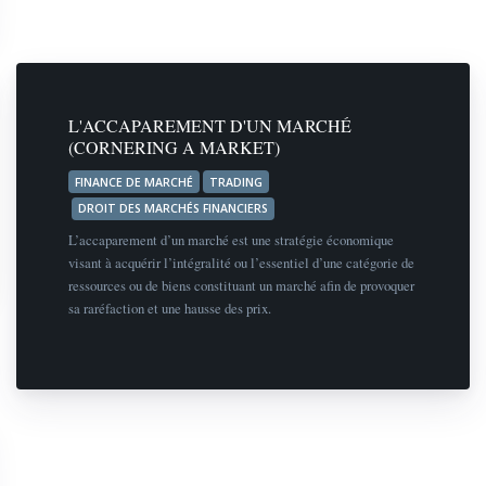
L'ACCAPAREMENT D'UN MARCHÉ
(CORNERING A MARKET)
FINANCE DE MARCHÉ
TRADING
DROIT DES MARCHÉS FINANCIERS
L’accaparement d’un marché est une stratégie économique
visant à acquérir l’intégralité ou l’essentiel d’une catégorie de
ressources ou de biens constituant un marché afin de provoquer
sa raréfaction et une hausse des prix.