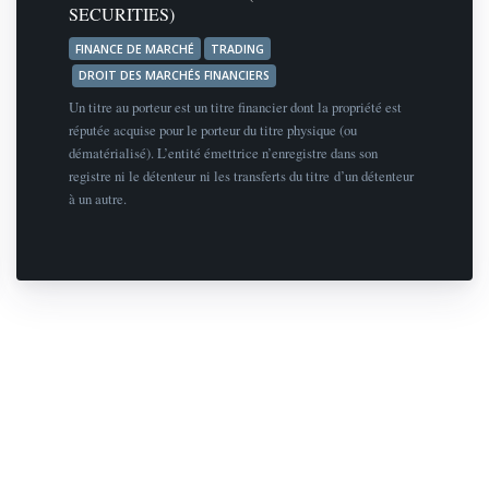
SECURITIES)
FINANCE DE MARCHÉ
TRADING
DROIT DES MARCHÉS FINANCIERS
Un titre au porteur est un titre financier dont la propriété est
réputée acquise pour le porteur du titre physique (ou
dématérialisé). L’entité émettrice n’enregistre dans son
registre ni le détenteur ni les transferts du titre d’un détenteur
à un autre.