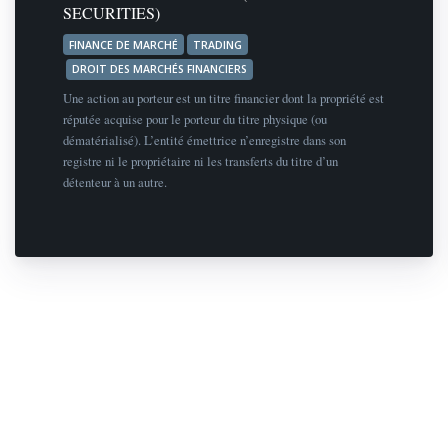
SECURITIES)
FINANCE DE MARCHÉ
TRADING
DROIT DES MARCHÉS FINANCIERS
Une action au porteur est un titre financier dont la propriété est
réputée acquise pour le porteur du titre physique (ou
dématérialisé). L’entité émettrice n’enregistre dans son
registre ni le propriétaire ni les transferts du titre d’un
détenteur à un autre.