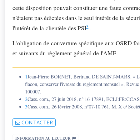
cette disposition pouvait constituer une faute contrac
n'étaient pas édictées dans le seul intérêt de la séc
3
l'intérêt de la clientèle des PSI
.
L'obligation de couverture spécifique aux OSRD fait 
et suivants du règlement général de l'AMF.
1
Jean-Pierre BORNET, Bertrand DE SAINT-MARS, « Le ser
flacon, conserver l'ivresse du règlement mensuel », Revue d
100007.
2
Cass. com., 27 juin 2018, n° 16-17891, ECLI:FR:CC
3
Cass. com., 26 février 2008, n°07-10.761, M. X c/ Socié
CONTACTER
INFORMATION AU LECTEUR