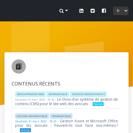
 sur
ofil.
CONTENUS RÉCENTS
DÉVELOPPEMENT WEB
INFORMATIQUE
SERVICES ADMINISTRATIFS
-
Le choix d’un système de gestion de
Vendredi 31 mars 2023 - 19:18
lier.
contenu (CMS) pour le site web des avocats
Notice
GESTION INFORMATIQUE
INFORMATIQUE
-
Gestion Azure et Microsoft Office
Vendredi 31 mars 2023 - 18:33
pour les avocats : Peuvent-ils tout faire eux-mêmes ?
Article