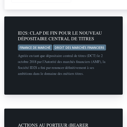
ID2S: CLAP DE FIN POUR LE NOUVEAU
DÉPOSITAIRE CENTRAL DE TITRES
FINANCE DE MARCHÉ
DROIT DES MARCHÉS FINANCIERS
Agréée en tant que dépositaire central de titres (DCT) le 2
octobre 2018 par l’Autorité des marchés financiers (AMF), la
Société ID2S a fini par renoncer définitivement à ses
ambitions dans le domaine des métiers titres.
ACTIONS AU PORTEUR (BEARER