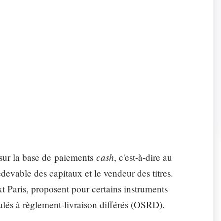
ONS «SUPPORT»
otre expertise et de nos ressources informatiques.
riat
Parc info
tisation
Études
cash
sur la base de paiements
, c'est-à-dire au
edevable des capitaux et le vendeur des titres.
 Paris, proposent pour certains instruments
pulés à règlement-livraison différés (OSRD).